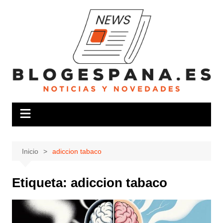
Saltar
al
contenido
Inicio
adiccion tabaco
Etiqueta:
adiccion tabaco