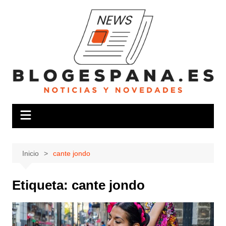
Saltar
al
contenido
Inicio
cante jondo
Etiqueta:
cante jondo