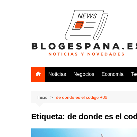
Saltar
al
contenido
Noticias
Negocios
Economía
Te
Inicio
de donde es el codigo +39
Etiqueta:
de donde es el co