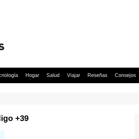
cnología
Hogar
Salud
Viajar
Reseñas
Consejos
digo +39