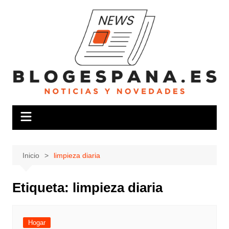
Saltar
al
contenido
Inicio
limpieza diaria
Etiqueta:
limpieza diaria
Hogar