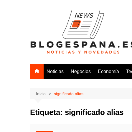
Saltar
al
contenido
Noticias
Negocios
Economía
Te
Inicio
significado alias
Etiqueta:
significado alias