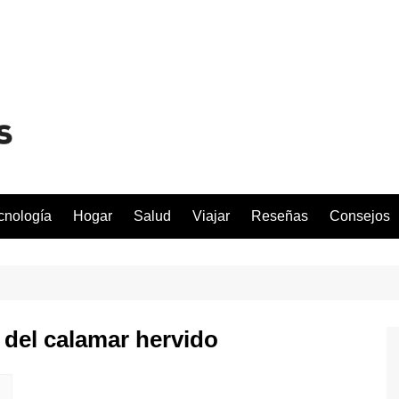
cnología
Hogar
Salud
Viajar
Reseñas
Consejos
 del calamar hervido