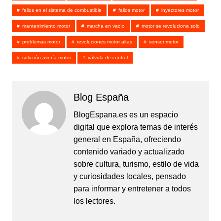
fallos en el sistema de combustible
fallos motor
inyectores motor
mantenimiento motor
marcha en vacío
motor se revoluciona solo
problemas motor
revoluciones motor altas
sensor motor
solución avería motor
válvula de control
Blog España
BlogEspana.es es un espacio
digital que explora temas de interés
general en España, ofreciendo
contenido variado y actualizado
sobre cultura, turismo, estilo de vida
y curiosidades locales, pensado
para informar y entretener a todos
los lectores.