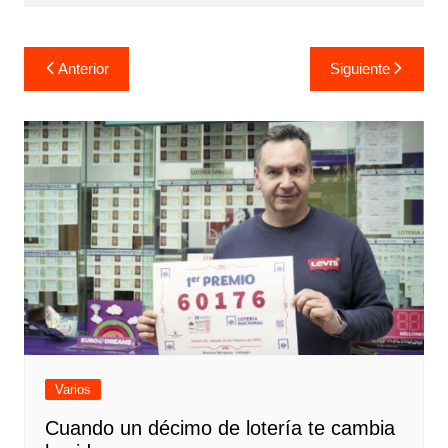
Navegación
Anterior
Siguiente
de
entradas
Varios
Cuando un décimo de lotería te cambia