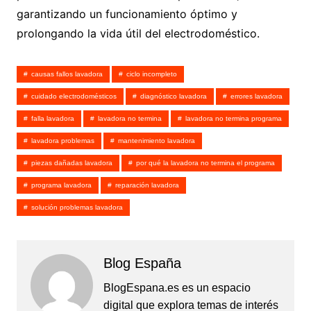
garantizando un funcionamiento óptimo y
prolongando la vida útil del electrodoméstico.
causas fallos lavadora
ciclo incompleto
cuidado electrodomésticos
diagnóstico lavadora
errores lavadora
falla lavadora
lavadora no termina
lavadora no termina programa
lavadora problemas
mantenimiento lavadora
piezas dañadas lavadora
por qué la lavadora no termina el programa
programa lavadora
reparación lavadora
solución problemas lavadora
Blog España
BlogEspana.es es un espacio
digital que explora temas de interés