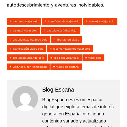
autodescubrimiento y aventuras inolvidables.
aventura viajar solo
beneficios de viajar solo
consejos viajar solo
disfrutar viajar solo
experiencia única viajar
experiencias viajando solo
libertad en viajes
planificación viajes solo
recomendaciones viajar solo
seguridad viajando solo
tips para viajar solo
viajar solo
viajar solo con comodidad
viajes en solitario
Blog España
BlogEspana.es es un espacio
digital que explora temas de interés
general en España, ofreciendo
contenido variado y actualizado