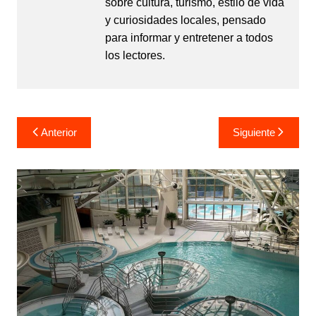
sobre cultura, turismo, estilo de vida
y curiosidades locales, pensado
para informar y entretener a todos
los lectores.
Navegación
Anterior
Siguiente
de
entradas