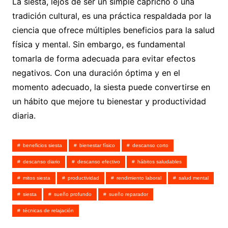
La siesta, lejos de ser un simple capricho o una
tradición cultural, es una práctica respaldada por la
ciencia que ofrece múltiples beneficios para la salud
física y mental. Sin embargo, es fundamental
tomarla de forma adecuada para evitar efectos
negativos. Con una duración óptima y en el
momento adecuado, la siesta puede convertirse en
un hábito que mejore tu bienestar y productividad
diaria.
beneficios siesta
bienestar físico
descanso corto
descanso diario
descanso efectivo
hábitos saludables
mitos siesta
productividad
rendimiento laboral
salud mental
siesta
sueño profundo
sueño reparador
técnicas de relajación